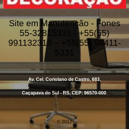
Site em Manutenção - Fones
55-32815331 - +55(55)
991132318 – +55(55) 98411-
5331
Av. Cel. Coriolano de Castro, 683,
Caçapava do Sul - RS, CEP: 96570-000
© 2017